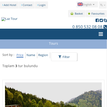
English
Add Hotel
Contact
Login
TL
Basket
Favourites
0 850 532 08 08
Tours
Sort by :
Price
Name
Region
Filter
Toplam
3
tur bulundu