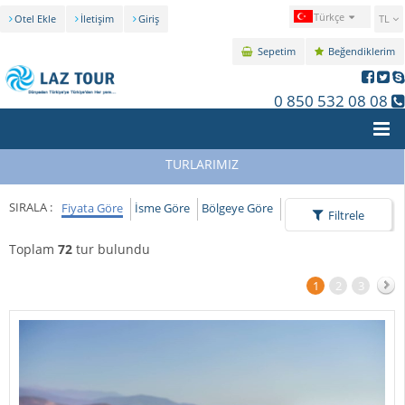
Türkçe
Otel Ekle
İletişim
Giriş
TL
Sepetim
Beğendiklerim
0 850 532 08 08
TURLARIMIZ
SIRALA :
Fiyata Göre
İsme Göre
Bölgeye Göre
Filtrele
Toplam
72
tur bulundu
1
2
3
İleri