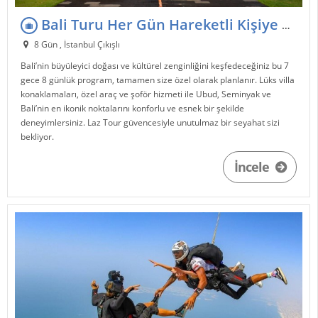
Bali Turu Her Gün Hareketli Kişiye Özel Lux Gezgin Paket
8 Gün , İstanbul Çıkışlı
Bali’nin büyüleyici doğası ve kültürel zenginliğini keşfedeceğiniz bu 7
gece 8 günlük program, tamamen size özel olarak planlanır. Lüks villa
konaklamaları, özel araç ve şoför hizmeti ile Ubud, Seminyak ve
Bali’nin en ikonik noktalarını konforlu ve esnek bir şekilde
deneyimlersiniz. Laz Tour güvencesiyle unutulmaz bir seyahat sizi
bekliyor.
İncele