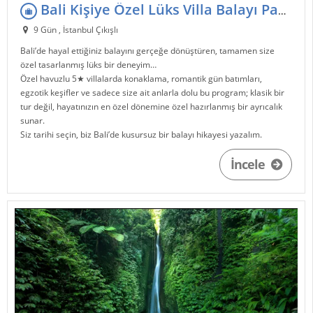
Bali Kişiye Özel Lüks Villa Balayı Paketi
9 Gün , İstanbul Çıkışlı
Bali’de hayal ettiğiniz balayını gerçeğe dönüştüren, tamamen size
özel tasarlanmış lüks bir deneyim…
Özel havuzlu 5★ villalarda konaklama, romantik gün batımları,
egzotik keşifler ve sadece size ait anlarla dolu bu program; klasik bir
tur değil, hayatınızın en özel dönemine özel hazırlanmış bir ayrıcalık
sunar.
Siz tarihi seçin, biz Bali’de kusursuz bir balayı hikayesi yazalım.
İncele