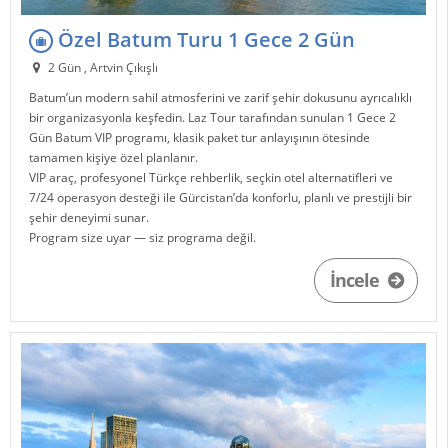
Özel Batum Turu 1 Gece 2 Gün
2 Gün , Artvin Çıkışlı
Batum
’un modern sahil atmosferini ve zarif şehir dokusunu ayrıcalıklı
bir organizasyonla keşfedin.
Laz Tour
tarafından sunulan 1 Gece 2
Gün Batum VIP programı, klasik paket tur anlayışının ötesinde
tamamen kişiye özel planlanır.
VIP araç, profesyonel Türkçe rehberlik, seçkin otel alternatifleri ve
7/24 operasyon desteği ile
Gürcistan
’da konforlu, planlı ve prestijli bir
şehir deneyimi sunar.
Program size uyar — siz programa değil.
İncele