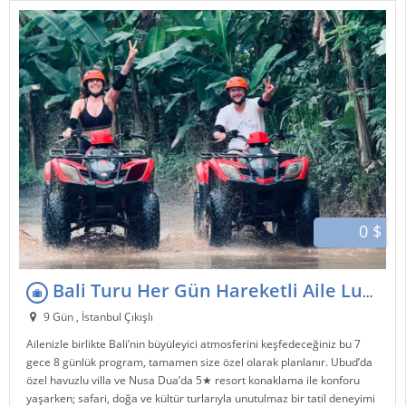
0 $
Bali Turu Her Gün Hareketli Aile Lux Bali Paketi
9 Gün , İstanbul Çıkışlı
Ailenizle birlikte Bali’nin büyüleyici atmosferini keşfedeceğiniz bu 7
gece 8 günlük program, tamamen size özel olarak planlanır. Ubud’da
özel havuzlu villa ve Nusa Dua’da 5★ resort konaklama ile konforu
yaşarken; safari, doğa ve kültür turlarıyla unutulmaz bir tatil deneyimi