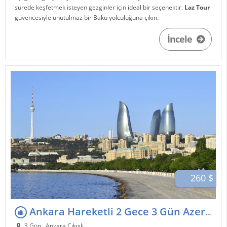
sürede keşfetmek isteyen gezginler için ideal bir seçenektir.
Laz Tour
güvencesiyle unutulmaz bir Bakü yolculuğuna çıkın.
İncele
260 $
Ankara Hareketli 2 Gece 3 Gün Azerbaycan Bakü Turu
3 Gün , Ankara Çıkışlı