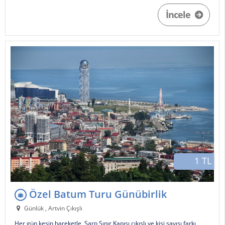
İncele
1 TL
Özel Batum Turu Günübirlik
Günlük , Artvin Çıkışlı
Her gün kesin hareketle, Sarp Sınır Kapısı çıkışlı ve kişi sayısı farkı