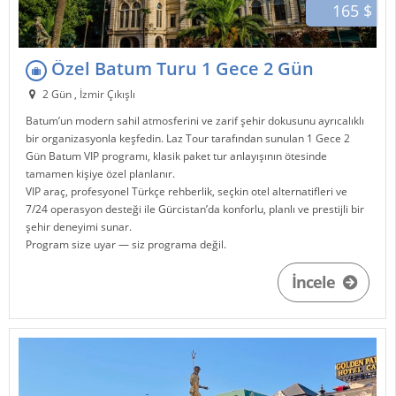
165 $
Özel Batum Turu 1 Gece 2 Gün
2 Gün , İzmir Çıkışlı
Batum
’un modern sahil atmosferini ve zarif şehir dokusunu ayrıcalıklı
bir organizasyonla keşfedin.
Laz Tour
tarafından sunulan 1 Gece 2
Gün Batum VIP programı, klasik paket tur anlayışının ötesinde
tamamen kişiye özel planlanır.
VIP araç, profesyonel Türkçe rehberlik, seçkin otel alternatifleri ve
7/24 operasyon desteği ile
Gürcistan
’da konforlu, planlı ve prestijli bir
şehir deneyimi sunar.
Program size uyar — siz programa değil.
İncele