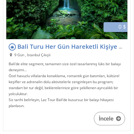
0 $
Bali Turu Her Gün Hareketli Kişiye Özel Elite Villa Balayı Paketi
9 Gün , İstanbul Çıkışlı
Bali’de elite segment, tamamen size özel tasarlanmış lüks bir balayı
deneyimi…
Özel havuzlu villalarda konaklama, romantik gün batımları, kültürel
keşifler ve adrenalin dolu aktivitelerle zenginleşen bu program;
standart bir tur değil, beklentilerinize göre şekillenen ayrıcalıklı bir
yolculuktur.
Siz tarihi belirleyin, Laz Tour Bali’de kusursuz bir balayı hikayesi
planlasın.
İncele