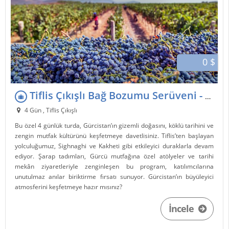
0 $
Tiflis Çıkışlı Bağ Bozumu Serüveni - 3 Gece 4 Gün
4 Gün , Tiflis Çıkışlı
Bu özel 4 günlük turda, Gürcistan’ın gizemli doğasını, köklü tarihini ve
zengin mutfak kültürünü keşfetmeye davetlisiniz. Tiflis’ten başlayan
yolculuğumuz, Sighnaghi ve Kakheti gibi etkileyici duraklarla devam
ediyor. Şarap tadımları, Gürcü mutfağına özel atölyeler ve tarihi
mekân ziyaretleriyle zenginleşen bu program, katılımcılarına
unutulmaz anılar biriktirme fırsatı sunuyor. Gürcistan’ın büyüleyici
atmosferini keşfetmeye hazır mısınız?
İncele