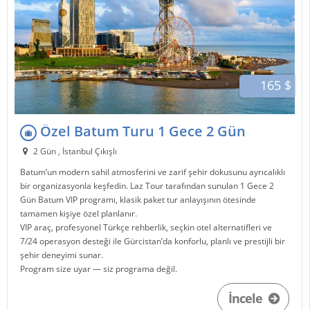
165 $
Özel Batum Turu 1 Gece 2 Gün
2 Gün , İstanbul Çıkışlı
Batum
’un modern sahil atmosferini ve zarif şehir dokusunu ayrıcalıklı
bir organizasyonla keşfedin.
Laz Tour
tarafından sunulan 1 Gece 2
Gün Batum VIP programı, klasik paket tur anlayışının ötesinde
tamamen kişiye özel planlanır.
VIP araç, profesyonel Türkçe rehberlik, seçkin otel alternatifleri ve
7/24 operasyon desteği ile
Gürcistan
’da konforlu, planlı ve prestijli bir
şehir deneyimi sunar.
Program size uyar — siz programa değil.
İncele