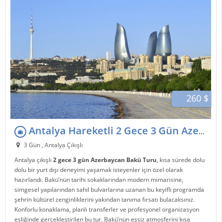
260 $
Antalya Hareketli 2 Gece 3 Gün Azerbaycan Bakü Turu
3 Gün , Antalya Çıkışlı
Antalya çıkışlı
2 gece 3 gün Azerbaycan Bakü Turu
, kısa sürede dolu
dolu bir yurt dışı deneyimi yaşamak isteyenler için özel olarak
hazırlandı. Bakü’nün tarihi sokaklarından modern mimarisine,
simgesel yapılarından sahil bulvarlarına uzanan bu keyifli programda
şehrin kültürel zenginliklerini yakından tanıma fırsatı bulacaksınız.
Konforlu konaklama, planlı transferler ve profesyonel organizasyon
eşliğinde gerçekleştirilen bu tur, Bakü’nün eşsiz atmosferini kısa