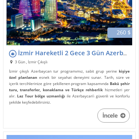
260 $
İzmir Hareketli 2 Gece 3 Gün Azerbaycan Bakü Turu
3 Gün , İzmir Çıkışlı
İzmir çıkışlı Azerbaycan tur programımız, sabit grup yerine
kişiye
özel planlanan
esnek bir seyahat deneyimi sunar. Tarih, süre ve
içerik tercihlerinize göre şekillenen program kapsamında
Bakü şehir
turu, transferler, konaklama ve Türkçe rehberlik
hizmetleri yer
alır.
Laz Tour bölge uzmanlığı
ile Azerbaycan’ı güvenli ve konforlu
şekilde keşfedebilirsiniz.
İncele