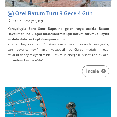
Özel Batum Turu 3 Gece 4 Gün
4 Gün , Antalya Çıkışlı
Karayoluyla Sarp Sınır Kapısı’na gelen veya uçakla Batum
Havalimanı’na ulaşan misafirlerimiz için Batum turumuz keyifli
ve dolu dolu bir keşif deneyimi sunar.
Program boyunca Batum’un öne çıkan noktalarını yakından tanıyabilir,
sahil boyunca keyifli anlar yaşayabilir ve Gürcü mutfağının özel
tatlarını deneyimleyebilirsiniz. Batum’un enerjisini hissettiren bu özel
tur
sadece Laz Tour’da!
İncele