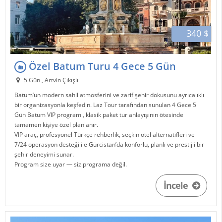
340 $
Özel Batum Turu 4 Gece 5 Gün
5 Gün , Artvin Çıkışlı
Batum
’un modern sahil atmosferini ve zarif şehir dokusunu ayrıcalıklı
bir organizasyonla keşfedin.
Laz Tour
tarafından sunulan 4 Gece 5
Gün Batum VIP programı, klasik paket tur anlayışının ötesinde
tamamen kişiye özel planlanır.
VIP araç, profesyonel Türkçe rehberlik, seçkin otel alternatifleri ve
7/24 operasyon desteği ile
Gürcistan
’da konforlu, planlı ve prestijli bir
şehir deneyimi sunar.
Program size uyar — siz programa değil.
İncele