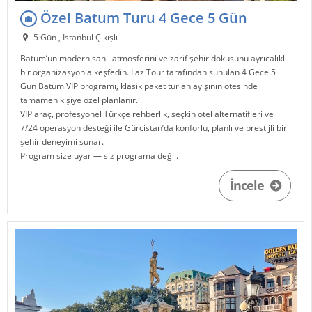
Özel Batum Turu 4 Gece 5 Gün
5 Gün , İstanbul Çıkışlı
Batum
’un modern sahil atmosferini ve zarif şehir dokusunu ayrıcalıklı
bir organizasyonla keşfedin.
Laz Tour
tarafından sunulan 4 Gece 5
Gün Batum VIP programı, klasik paket tur anlayışının ötesinde
tamamen kişiye özel planlanır.
VIP araç, profesyonel Türkçe rehberlik, seçkin otel alternatifleri ve
7/24 operasyon desteği ile
Gürcistan
’da konforlu, planlı ve prestijli bir
şehir deneyimi sunar.
Program size uyar — siz programa değil.
İncele