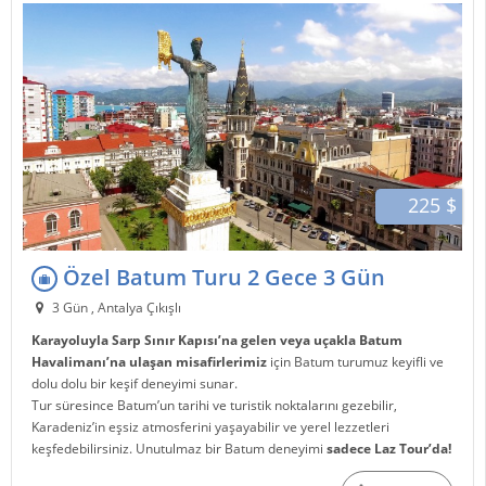
225 $
Özel Batum Turu 2 Gece 3 Gün
3 Gün , Antalya Çıkışlı
Karayoluyla Sarp Sınır Kapısı’na gelen veya uçakla Batum
Havalimanı’na ulaşan misafirlerimiz
için Batum turumuz keyifli ve
dolu dolu bir keşif deneyimi sunar.
Tur süresince Batum’un tarihi ve turistik noktalarını gezebilir,
Karadeniz’in eşsiz atmosferini yaşayabilir ve yerel lezzetleri
keşfedebilirsiniz. Unutulmaz bir Batum deneyimi
sadece Laz Tour’da!