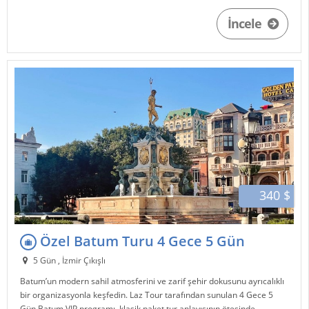
İncele
340 $
Özel Batum Turu 4 Gece 5 Gün
5 Gün , İzmir Çıkışlı
Batum
’un modern sahil atmosferini ve zarif şehir dokusunu ayrıcalıklı
bir organizasyonla keşfedin.
Laz Tour
tarafından sunulan 4 Gece 5
Gün Batum VIP programı, klasik paket tur anlayışının ötesinde