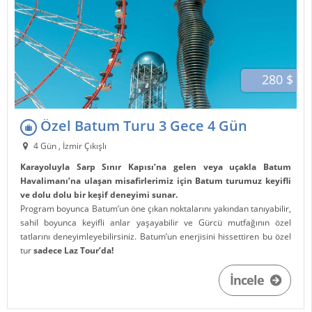
280 $
Özel Batum Turu 3 Gece 4 Gün
4 Gün , İzmir Çıkışlı
Karayoluyla Sarp Sınır Kapısı’na gelen veya uçakla Batum
Havalimanı’na ulaşan misafirlerimiz için Batum turumuz keyifli
ve dolu dolu bir keşif deneyimi sunar.
Program boyunca Batum’un öne çıkan noktalarını yakından tanıyabilir,
sahil boyunca keyifli anlar yaşayabilir ve Gürcü mutfağının özel
tatlarını deneyimleyebilirsiniz. Batum’un enerjisini hissettiren bu özel
tur
sadece Laz Tour’da!
İncele