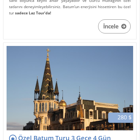
sahil boyunca keyifli anlar yaşayabilir ve Gürcü mutfağının özel
tatlarını deneyimleyebilirsiniz. Batum’un enerjisini hissettiren bu özel
tur
sadece Laz Tour’da!
İncele
280 $
Özel Batum Turu 3 Gece 4 Gün