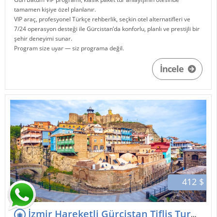
tamamen kişiye özel planlanır.
VIP araç, profesyonel Türkçe rehberlik, seçkin otel alternatifleri ve
7/24 operasyon desteği ile
Gürcistan
’da konforlu, planlı ve prestijli bir
şehir deneyimi sunar.
Program size uyar — siz programa değil.
İncele
412 $
İzmir Hareketli Gürcistan Tiflis Turu 3 Gece 4 Gün