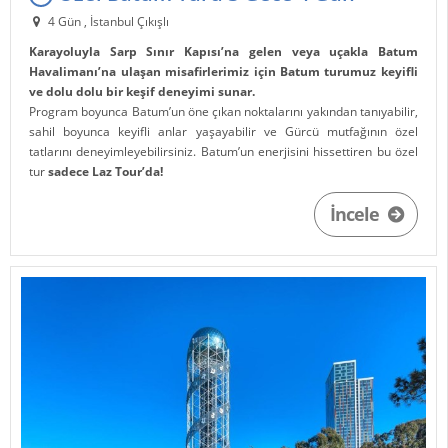
4 Gün , İstanbul Çıkışlı
Karayoluyla Sarp Sınır Kapısı’na gelen veya uçakla Batum
Havalimanı’na ulaşan misafirlerimiz için Batum turumuz keyifli
ve dolu dolu bir keşif deneyimi sunar.
Program boyunca Batum’un öne çıkan noktalarını yakından tanıyabilir,
sahil boyunca keyifli anlar yaşayabilir ve Gürcü mutfağının özel
tatlarını deneyimleyebilirsiniz. Batum’un enerjisini hissettiren bu özel
tur
sadece Laz Tour’da!
İncele