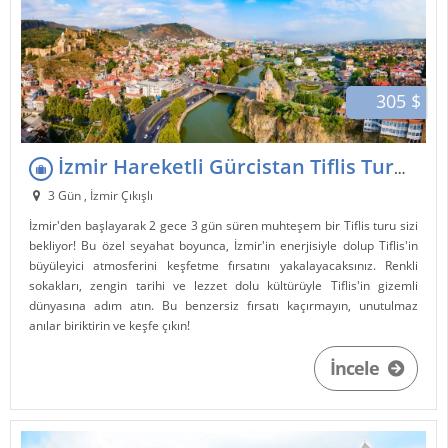
305 $
İzmir Hareketli Gürcistan Tiflis Turu 2 Gece 3 Gün
3 Gün , İzmir Çıkışlı
İzmir'den başlayarak 2 gece 3 gün süren muhteşem bir Tiflis turu sizi
bekliyor! Bu özel seyahat boyunca, İzmir'in enerjisiyle dolup Tiflis'in
büyüleyici atmosferini keşfetme fırsatını yakalayacaksınız. Renkli
sokakları, zengin tarihi ve lezzet dolu kültürüyle Tiflis'in gizemli
dünyasına adım atın. Bu benzersiz fırsatı kaçırmayın, unutulmaz
anılar biriktirin ve keşfe çıkın!
İncele