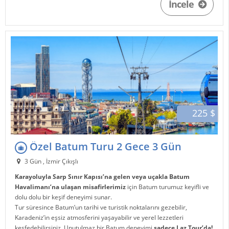
İncele
225 $
Özel Batum Turu 2 Gece 3 Gün
3 Gün , İzmir Çıkışlı
Karayoluyla Sarp Sınır Kapısı’na gelen veya uçakla Batum
Havalimanı’na ulaşan misafirlerimiz
için Batum turumuz keyifli ve
dolu dolu bir keşif deneyimi sunar.
Tur süresince Batum’un tarihi ve turistik noktalarını gezebilir,
Karadeniz’in eşsiz atmosferini yaşayabilir ve yerel lezzetleri
keşfedebilirsiniz. Unutulmaz bir Batum deneyimi
sadece Laz Tour’da!