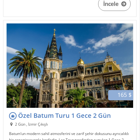
İncele
165 $
Özel Batum Turu 1 Gece 2 Gün
2 Gün , İzmir Çıkışlı
Batum
’un modern sahil atmosferini ve zarif şehir dokusunu ayrıcalıklı
bir organizasyonla keşfedin.
Laz Tour
tarafından sunulan 1 Gece 2