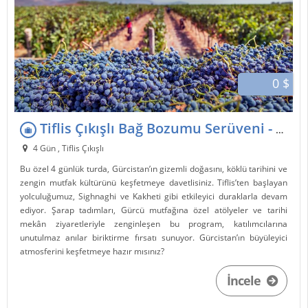
0 $
Tiflis Çıkışlı Bağ Bozumu Serüveni - 3 Gece 4 Gün
4 Gün , Tiflis Çıkışlı
Bu özel 4 günlük turda, Gürcistan’ın gizemli doğasını, köklü tarihini ve
zengin mutfak kültürünü keşfetmeye davetlisiniz. Tiflis’ten başlayan
yolculuğumuz, Sighnaghi ve Kakheti gibi etkileyici duraklarla devam
ediyor. Şarap tadımları, Gürcü mutfağına özel atölyeler ve tarihi
mekân ziyaretleriyle zenginleşen bu program, katılımcılarına
unutulmaz anılar biriktirme fırsatı sunuyor. Gürcistan’ın büyüleyici
atmosferini keşfetmeye hazır mısınız?
İncele