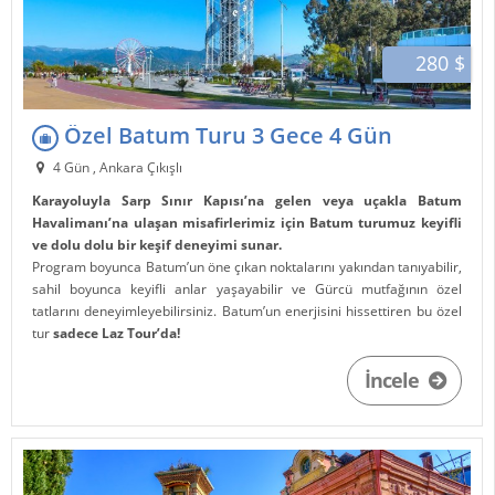
280 $
Özel Batum Turu 3 Gece 4 Gün
4 Gün , Ankara Çıkışlı
Karayoluyla Sarp Sınır Kapısı’na gelen veya uçakla Batum
Havalimanı’na ulaşan misafirlerimiz için Batum turumuz keyifli
ve dolu dolu bir keşif deneyimi sunar.
Program boyunca Batum’un öne çıkan noktalarını yakından tanıyabilir,
sahil boyunca keyifli anlar yaşayabilir ve Gürcü mutfağının özel
tatlarını deneyimleyebilirsiniz. Batum’un enerjisini hissettiren bu özel
tur
sadece Laz Tour’da!
İncele