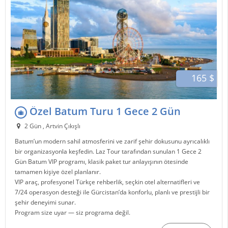
165 $
Özel Batum Turu 1 Gece 2 Gün
2 Gün , Artvin Çıkışlı
Batum
’un modern sahil atmosferini ve zarif şehir dokusunu ayrıcalıklı
bir organizasyonla keşfedin.
Laz Tour
tarafından sunulan 1 Gece 2
Gün Batum VIP programı, klasik paket tur anlayışının ötesinde
tamamen kişiye özel planlanır.
VIP araç, profesyonel Türkçe rehberlik, seçkin otel alternatifleri ve
7/24 operasyon desteği ile
Gürcistan
’da konforlu, planlı ve prestijli bir
şehir deneyimi sunar.
Program size uyar — siz programa değil.