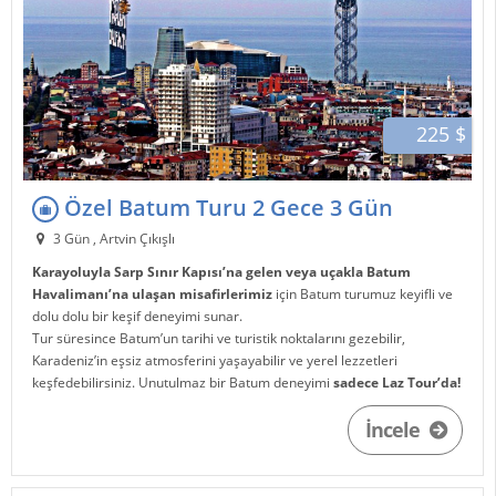
225 $
Özel Batum Turu 2 Gece 3 Gün
3 Gün , Artvin Çıkışlı
Karayoluyla Sarp Sınır Kapısı’na gelen veya uçakla Batum
Havalimanı’na ulaşan misafirlerimiz
için Batum turumuz keyifli ve
dolu dolu bir keşif deneyimi sunar.
Tur süresince Batum’un tarihi ve turistik noktalarını gezebilir,
Karadeniz’in eşsiz atmosferini yaşayabilir ve yerel lezzetleri
keşfedebilirsiniz. Unutulmaz bir Batum deneyimi
sadece Laz Tour’da!
İncele