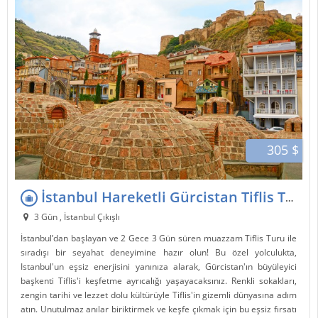
305 $
İstanbul Hareketli Gürcistan Tiflis Turu 2 Gece 3 Gün
3 Gün , İstanbul Çıkışlı
İstanbul’dan başlayan ve 2 Gece 3 Gün süren muazzam Tiflis Turu ile
sıradışı bir seyahat deneyimine hazır olun! Bu özel yolculukta,
Istanbul'un eşsiz enerjisini yanınıza alarak, Gürcistan'ın büyüleyici
başkenti Tiflis'i keşfetme ayrıcalığı yaşayacaksınız. Renkli sokakları,
zengin tarihi ve lezzet dolu kültürüyle Tiflis'in gizemli dünyasına adım
atın. Unutulmaz anılar biriktirmek ve keşfe çıkmak için bu eşsiz fırsatı