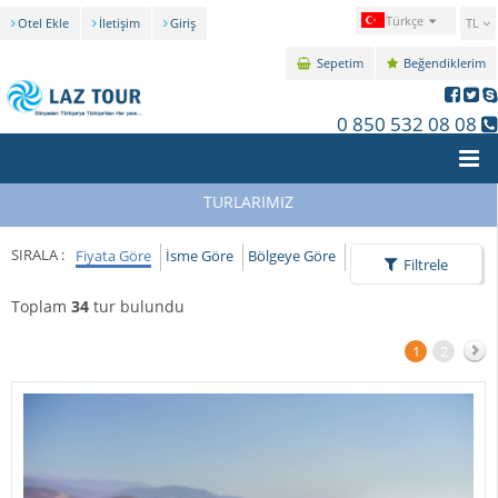
Türkçe
Otel Ekle
İletişim
Giriş
TL
Sepetim
Beğendiklerim
0 850 532 08 08
TURLARIMIZ
SIRALA :
Fiyata Göre
İsme Göre
Bölgeye Göre
Filtrele
Toplam
34
tur bulundu
1
2
İleri