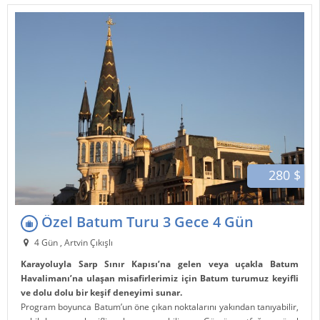
280 $
Özel Batum Turu 3 Gece 4 Gün
4 Gün , Artvin Çıkışlı
Karayoluyla Sarp Sınır Kapısı’na gelen veya uçakla Batum
Havalimanı’na ulaşan misafirlerimiz için Batum turumuz keyifli
ve dolu dolu bir keşif deneyimi sunar.
Program boyunca Batum’un öne çıkan noktalarını yakından tanıyabilir,