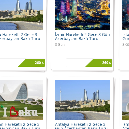
 Hareketli 2 Gece 3
İzmir Hareketli 2 Gece 3 Gün
İst
zerbaycan Bakü Turu
Azerbaycan Bakü Turu
Gün
3 Gün
3 G
260 $
260 $
n Hareketli 2 Gece 3
Antalya Hareketli 2 Gece 3
İzm
zerbaycan Bakü Turu
Gün Azerbaycan Bakü Turu
Aze