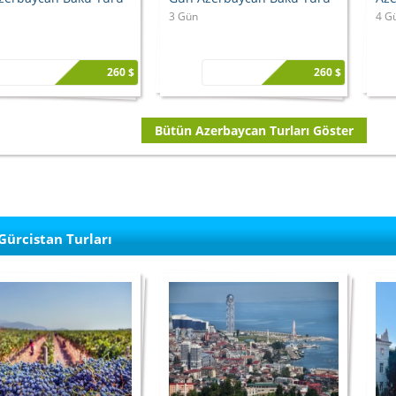
3 Gün
4 G
260 $
260 $
Bütün Azerbaycan Turları Göster
Gürcistan Turları