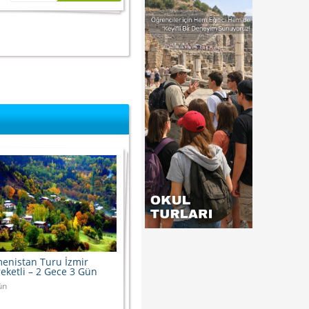
enistan Turu İzmir
eketli – 2 Gece 3 Gün
ün