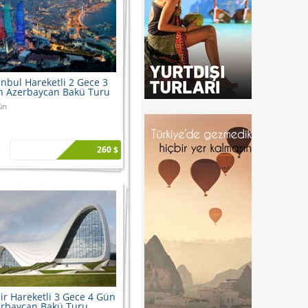
anbul Hareketli 2 Gece 3
 Azerbaycan Bakü Turu
ün
260 $
ir Hareketli 3 Gece 4 Gün
rbaycan Bakü Turu