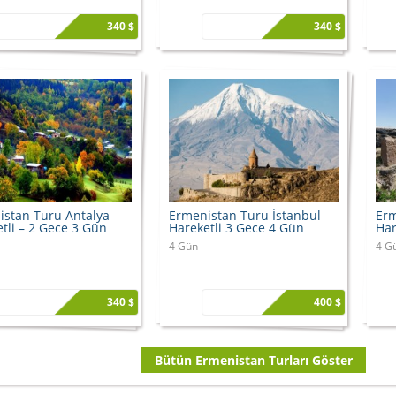
340 $
340 $
istan Turu Antalya
Ermenistan Turu İstanbul
Erm
tli – 2 Gece 3 Gün
Hareketli 3 Gece 4 Gün
Har
4 Gün
4 G
340 $
400 $
Bütün Ermenistan Turları Göster