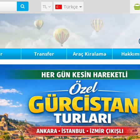
TL
Türkçe
r
Transfer
Araç Kiralama
Hakkım