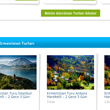
Bütün Gürcistan Turları Göster
Ermenistan Turları
stan Turu İstanbul
Ermenistan Turu Ankara
Erm
tli – 2 Gece 3 Gün
Hareketli – 2 Gece 3 Gün
Har
3 Gün
3 G