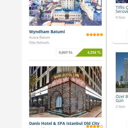
Tiflis
Serüve
4 Gün
Wyndham Batumi
Acara Batum
Oda Kahvaltı
5,007 TL
4,256 TL
Özel 
Gün
2 Gün
Danis Hotel & SPA Istanbul Old City