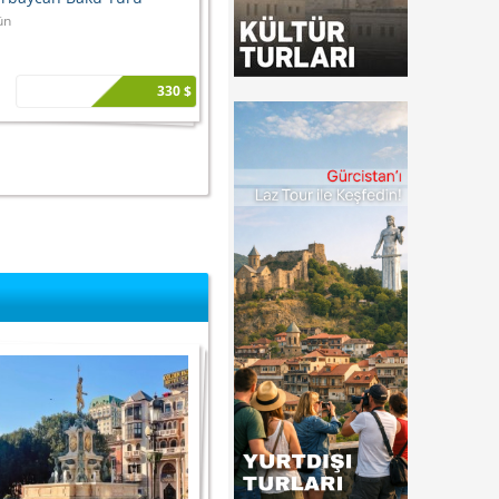
ün
330 $