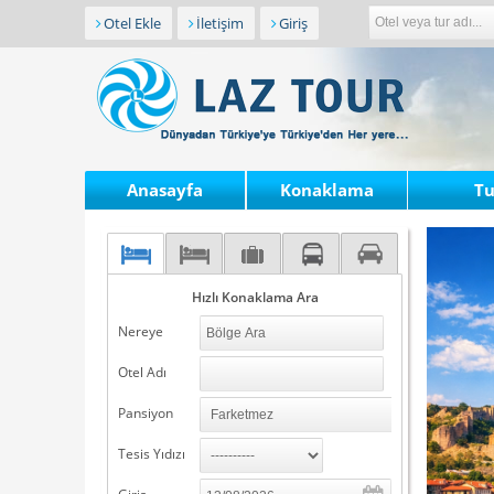
Otel Ekle
İletişim
Giriş
Anasayfa
Konaklama
Tu
Hızlı Konaklama Ara
Nereye
Otel Adı
Pansiyon
Tesis Yıdızı