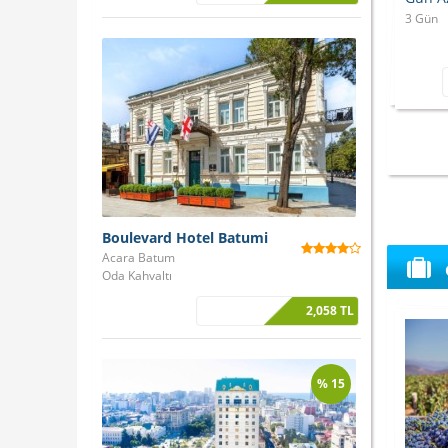
3 Gün
Boulevard Hotel Batumi
Acara Batum
Oda Kahvaltı
2,058 TL
% 15