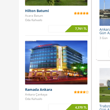
Hilton Batumi
Acara Batum
Oda Kahvaltı
7,761 TL
Ankara
Gün A
3 Gün
Ramada Ankara
Ankara Çankaya
Oda Kahvaltı
Trabzo
4,370 TL
Gün A