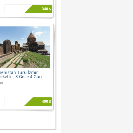
340 $
enistan Turu İzmir
eketli – 3 Gece 4 Gün
ün
400 $