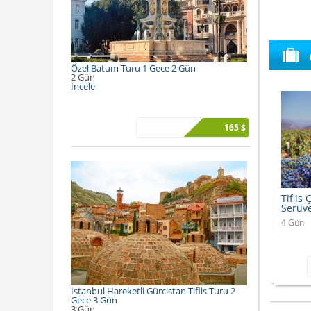
Özel Batum Turu 1 Gece 2 Gün
2 Gün
İncele
165 $
Tiflis
Serüve
4 Gün
İstanbul Hareketli Gürcistan Tiflis Turu 2
Gece 3 Gün
3 Gün