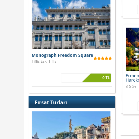
Monograph Freedom Square
Tiflis Eski Tiflis
Ermen
0 TL
Hareke
3 Gün
Fırsat Turları