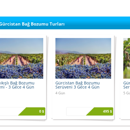
Gürcistan Bağ Bozumu Turları
 Çıkışlı Bağ Bozumu
Gürcistan Bağ Bozumu
Gür
ni - 3 Gece 4 Gün
Serüveni 3 Gece 4 Gün
Ser
4 Gün
5 G
0 $
495 $