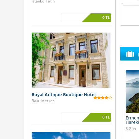
İstanbul Fatih
0 TL
Royal Antique Boutique Hotel
Baku Merkez
0 TL
Ermeni
Hareke
3 Gün